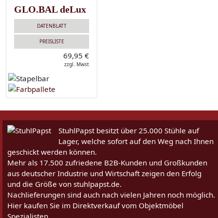
GLO.BAL deLux
DATENBLATT
PREISLISTE
69,95 €
zzgl. Mwst
StuhlPapst besitzt über 25.000 Stühle auf
Lager, welche sofort auf den Weg nach Ihnen
geschickt werden können.
Mehr als 17.500 zufriedene B2B-Kunden und Großkunden
aus deutscher Industrie und Wirtschaft zeigen den Erfolg
und die Größe von stuhlpapst.de.
Nachlieferungen sind auch nach vielen Jahren noch möglich.
Hier kaufen Sie im Direktverkauf vom Objektmöbel
Spezialisten.