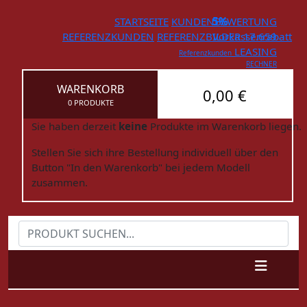
STARTSEITE
KUNDENBEWERTUNG
5%
REFERENZKUNDEN
REFERENZBILDER
Vorkassenrabatt
17.659
LEASING
Referenzkunden
RECHNER
WARENKORB
0,00 €
0 PRODUKTE
Sie haben derzeit
keine
Produkte im Warenkorb liegen.
Stellen Sie sich ihre Bestellung individuell über den
Button "In den Warenkorb" bei jedem Modell
zusammen.