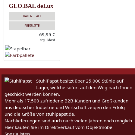
GLO.BAL deLux
DATENBLATT
PREISLISTE
69,95 €
zzgl. Mwst
StuhlPapst besitzt über 25.000 Stühle auf
Lager, welche sofort auf den Weg nach Ihnen
geschickt werden können.
Mehr als 17.500 zufriedene B2B-Kunden und Großkunden
aus deutscher Industrie und Wirtschaft zeigen den Erfolg
und die Größe von stuhlpapst.de.
Nachlieferungen sind auch nach vielen Jahren noch möglich.
Hier kaufen Sie im Direktverkauf vom Objektmöbel
Spezialisten.