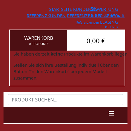
STARTSEITE
KUNDENBEWERTUNG
5%
REFERENZKUNDEN
REFERENZBILDER
Vorkassenrabatt
17.659
LEASING
Referenzkunden
RECHNER
WARENKORB
0,00 €
0 PRODUKTE
Sie haben derzeit
keine
Produkte im Warenkorb liegen.
Stellen Sie sich ihre Bestellung individuell über den
Button "In den Warenkorb" bei jedem Modell
zusammen.