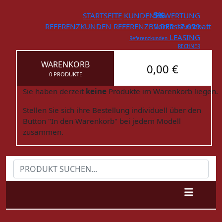
STARTSEITE
KUNDENBEWERTUNG
5%
REFERENZKUNDEN
REFERENZBILDER
Vorkassenrabatt
17.659
LEASING
Referenzkunden
RECHNER
WARENKORB
0,00 €
0 PRODUKTE
Sie haben derzeit
keine
Produkte im Warenkorb liegen.
Stellen Sie sich ihre Bestellung individuell über den
Button "In den Warenkorb" bei jedem Modell
zusammen.