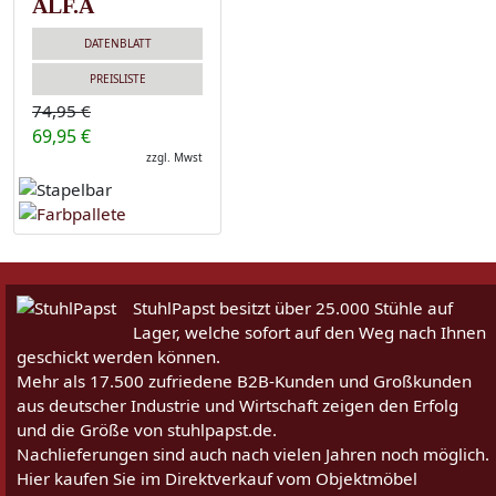
ALF.A
DATENBLATT
PREISLISTE
74,95 €
69,95 €
zzgl. Mwst
StuhlPapst besitzt über 25.000 Stühle auf
Lager, welche sofort auf den Weg nach Ihnen
geschickt werden können.
Mehr als 17.500 zufriedene B2B-Kunden und Großkunden
aus deutscher Industrie und Wirtschaft zeigen den Erfolg
und die Größe von stuhlpapst.de.
Nachlieferungen sind auch nach vielen Jahren noch möglich.
Hier kaufen Sie im Direktverkauf vom Objektmöbel