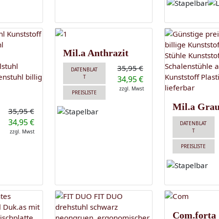
Mil.a Anthrazit
35,95 €
DATENBLAT
T
34,95 €
zzgl. Mwst
PREISLISTE
Mil.a Gra
35,95 €
34,95 €
DATENBLAT
T
zzgl. Mwst
PREISLISTE
Com.forta