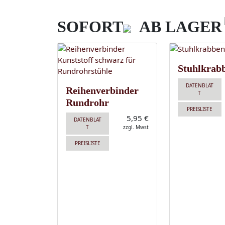
SOFORT
AB LAGER
Stuhlkrab
DATENBLAT
Reihenverbinder
T
Rundrohr
PREISLISTE
5,95 €
DATENBLAT
T
zzgl. Mwst
PREISLISTE