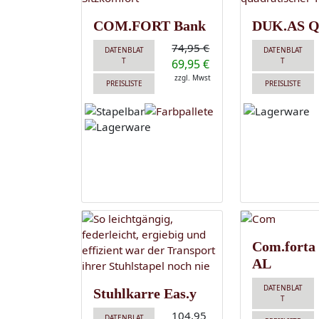
COM.FORT Bank
DUK.AS Q
74,95 €
DATENBLAT
DATENBLAT
T
T
69,95 €
zzgl. Mwst
PREISLISTE
PREISLISTE
Com.forta
AL
DATENBLAT
Stuhlkarre Eas.y
T
104,95
DATENBLAT