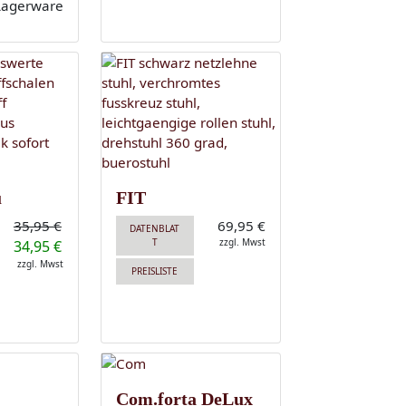
u
FIT
35,95 €
69,95 €
DATENBLAT
T
zzgl. Mwst
34,95 €
zzgl. Mwst
PREISLISTE
Com.forta DeLux