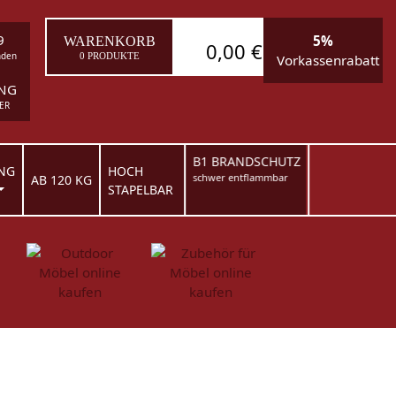
9
5%
WARENKORB
0,00 €
nden
0 PRODUKTE
Vorkassenrabatt
ING
ER
B1 BRANDSCHUTZ
NG
HOCH
schwer entflammbar
AB 120 KG
STAPELBAR