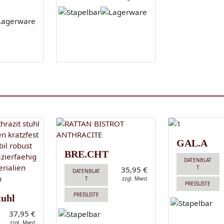
GAL.A
BRE.CHT
DATENBLAT
T
35,95 €
DATENBLAT
T
zzgl. Mwst
PREISLISTE
PREISLISTE
tuhl
37,95 €
zzgl. Mwst