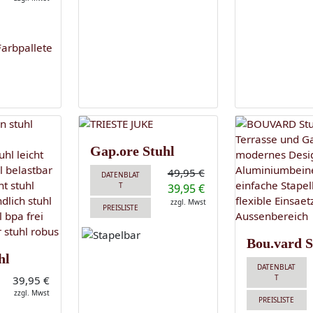
Gap.ore Stuhl
49,95 €
DATENBLAT
T
39,95 €
zzgl. Mwst
PREISLISTE
Bou.vard S
hl
DATENBLAT
T
39,95 €
zzgl. Mwst
PREISLISTE