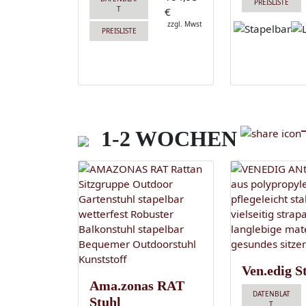
PREISLISTE
T
€
zzgl. Mwst
PREISLISTE
1-2 WOCHEN
Ven.edig S
Ama.zonas RAT
DATENBLAT
Stuhl
T