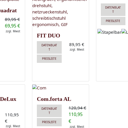
DATENBLAT
uadrat
T
89,95 €
PREISLISTE
69,95 €
zzgl. Mwst
FIT DUO
89,95 €
DATENBLAT
T
zzgl. Mwst
PREISLISTE
 DeLux
Com.forta AL
120,94 €
DATENBLAT
T
110,95
110,95
€
€
PREISLISTE
zzgl. Mwst
zzgl. Mwst