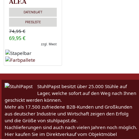
ALF.A
DATENBLATT
PREISLISTE
74,95 €
69,95 €
zzgl. Mwst
StuhlPapst besitzt über 25.000 Stühle auf
Lager, welche sofort auf den Weg nach Ihnen
geschickt werden können.
Mehr als 17.500 zufriedene B2B-Kunden und Großkunden
aus deutscher Industrie und Wirtschaft zeigen den Erfolg
und die Größe von stuhlpapst.de.
Nachlieferungen sind auch nach vielen Jahren noch möglich.
Hier kaufen Sie im Direktverkauf vom Objektmöbel