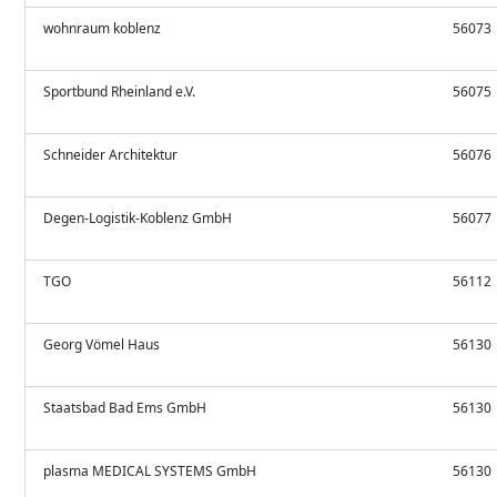
wohnraum koblenz
56073
Sportbund Rheinland e.V.
56075
Schneider Architektur
56076
Degen-Logistik-Koblenz GmbH
56077
TGO
56112
Georg Vömel Haus
56130
Staatsbad Bad Ems GmbH
56130
plasma MEDICAL SYSTEMS GmbH
56130