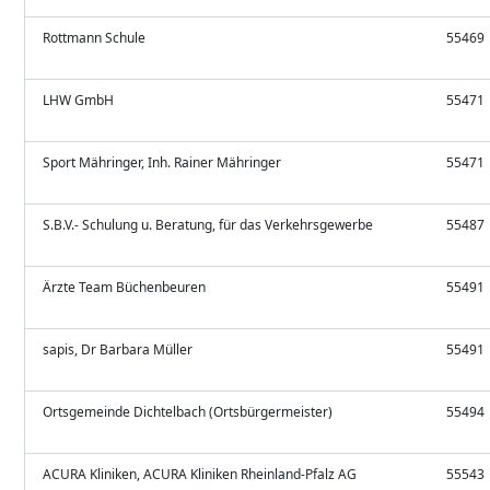
Rottmann Schule
55469
LHW GmbH
55471
Sport Mähringer, Inh. Rainer Mähringer
55471
S.B.V.- Schulung u. Beratung, für das Verkehrsgewerbe
55487
Ärzte Team Büchenbeuren
55491
sapis, Dr Barbara Müller
55491
Ortsgemeinde Dichtelbach (Ortsbürgermeister)
55494
ACURA Kliniken, ACURA Kliniken Rheinland-Pfalz AG
55543