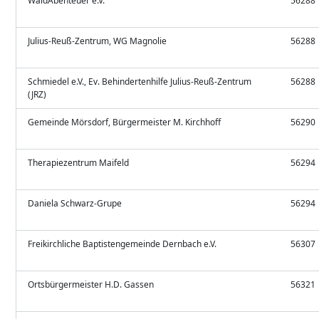
WaldAbenteuer e.V.
56288
Julius-Reuß-Zentrum, WG Magnolie
56288
Schmiedel e.V., Ev. Behindertenhilfe Julius-Reuß-Zentrum
56288
(JRZ)
Gemeinde Mörsdorf, Bürgermeister M. Kirchhoff
56290
Therapiezentrum Maifeld
56294
Daniela Schwarz-Grupe
56294
Freikirchliche Baptistengemeinde Dernbach e.V.
56307
Ortsbürgermeister H.D. Gassen
56321