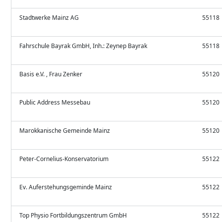
Stadtwerke Mainz AG
55118
Fahrschule Bayrak GmbH, Inh.: Zeynep Bayrak
55118
Basis e.V. , Frau Zenker
55120
Public Address Messebau
55120
Marokkanische Gemeinde Mainz
55120
Peter-Cornelius-Konservatorium
55122
Ev. Auferstehungsgeminde Mainz
55122
Top Physio Fortbildungszentrum GmbH
55122