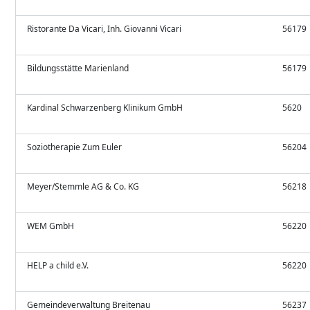
Ristorante Da Vicari, Inh. Giovanni Vicari
56179
Bildungsstätte Marienland
56179
Kardinal Schwarzenberg Klinikum GmbH
5620
Soziotherapie Zum Euler
56204
Meyer/Stemmle AG & Co. KG
56218
WEM GmbH
56220
HELP a child e.V.
56220
Gemeindeverwaltung Breitenau
56237