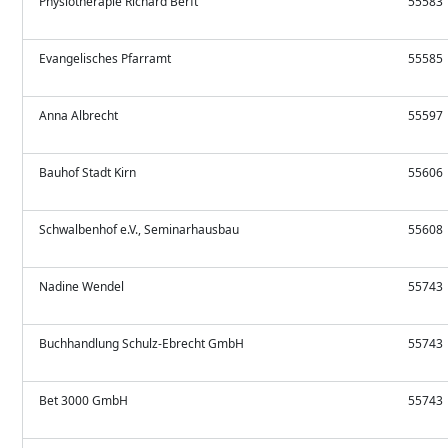
Physiotherapie Richard Berft
55583
Evangelisches Pfarramt
55585
Anna Albrecht
55597
Bauhof Stadt Kirn
55606
Schwalbenhof e.V., Seminarhausbau
55608
Nadine Wendel
55743
Buchhandlung Schulz-Ebrecht GmbH
55743
Bet 3000 GmbH
55743