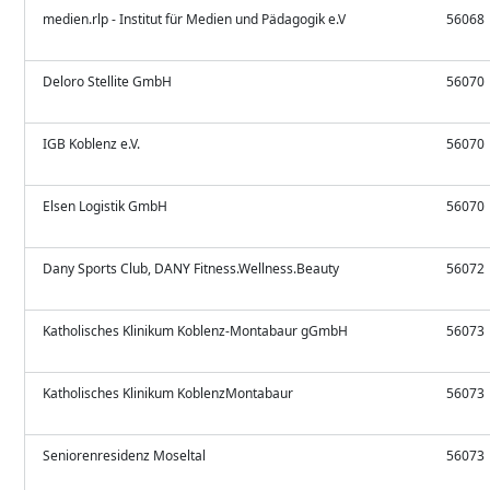
medien.rlp - Institut für Medien und Pädagogik e.V
56068
Deloro Stellite GmbH
56070
IGB Koblenz e.V.
56070
Elsen Logistik GmbH
56070
Dany Sports Club, DANY Fitness.Wellness.Beauty
56072
Katholisches Klinikum Koblenz-Montabaur gGmbH
56073
Katholisches Klinikum KoblenzMontabaur
56073
Seniorenresidenz Moseltal
56073