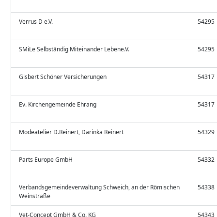
Verrus D e.V.
54295
SMiLe Selbständig Miteinander Lebene.V.
54295
Gisbert Schöner Versicherungen
54317
Ev. Kirchengemeinde Ehrang
54317
Modeatelier D.Reinert, Darinka Reinert
54329
Parts Europe GmbH
54332
Verbandsgemeindeverwaltung Schweich, an der Römischen
54338
Weinstraße
Vet-Concept GmbH & Co. KG
54343