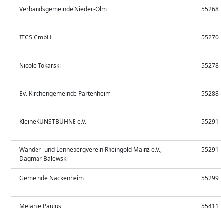
Verbandsgemeinde Nieder-Olm
55268
ITCS GmbH
55270
Nicole Tokarski
55278
Ev. Kirchengemeinde Partenheim
55288
KleineKUNSTBÜHNE e.V.
55291
Wander- und Lennebergverein Rheingold Mainz e.V.,
55291
Dagmar Balewski
Gemeinde Nackenheim
55299
Melanie Paulus
55411