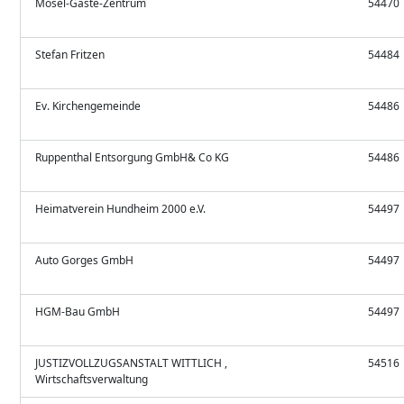
Mosel-Gäste-Zentrum
54470
Stefan Fritzen
54484
Ev. Kirchengemeinde
54486
Ruppenthal Entsorgung GmbH& Co KG
54486
Heimatverein Hundheim 2000 e.V.
54497
Auto Gorges GmbH
54497
HGM-Bau GmbH
54497
JUSTIZVOLLZUGSANSTALT WITTLICH ,
54516
Wirtschaftsverwaltung