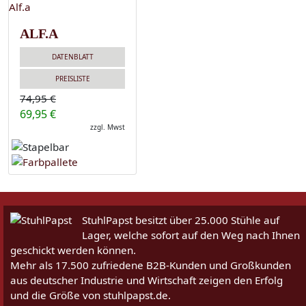
ALF.A
DATENBLATT
PREISLISTE
74,95 €
69,95 €
zzgl. Mwst
StuhlPapst besitzt über 25.000 Stühle auf
Lager, welche sofort auf den Weg nach Ihnen
geschickt werden können.
Mehr als 17.500 zufriedene B2B-Kunden und Großkunden
aus deutscher Industrie und Wirtschaft zeigen den Erfolg
und die Größe von stuhlpapst.de.