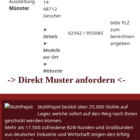
Ausstellung
14
Münster
48712
Gescher
bitte PLZ
➤
zum
02542 / 955080
Details
berechnen
➤
angeben
Modelle
vor Ort
➤
Webseite
-> Direkt Muster anfordern <-
StuhlPapst besitzt über 25.000 Stühle auf
Lager, welche sofort auf den Weg nach Ihnen
geschickt werden können.
Mehr als 17.500 zufriedene B2B-Kunden und Großkunden
aus deutscher Industrie und Wirtschaft zeigen den Erfolg