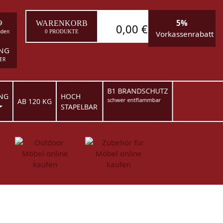
9
5%
WARENKORB
0,00 €
nden
0 PRODUKTE
Vorkassenrabatt
ING
ER
B1 BRANDSCHUTZ
NG
HOCH
schwer entflammbar
AB 120 KG
STAPELBAR