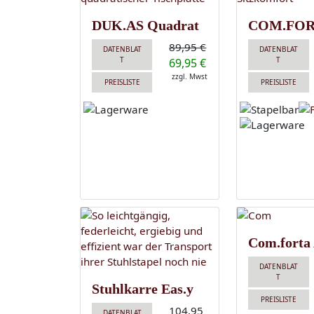
DUK.AS Quadrat
COM.FOR
89,95 €
DATENBLAT
DATENBLAT
T
T
69,95 €
zzgl. Mwst
PREISLISTE
PREISLISTE
Com.forta
DATENBLAT
T
Stuhlkarre Eas.y
PREISLISTE
104,95
DATENBLAT