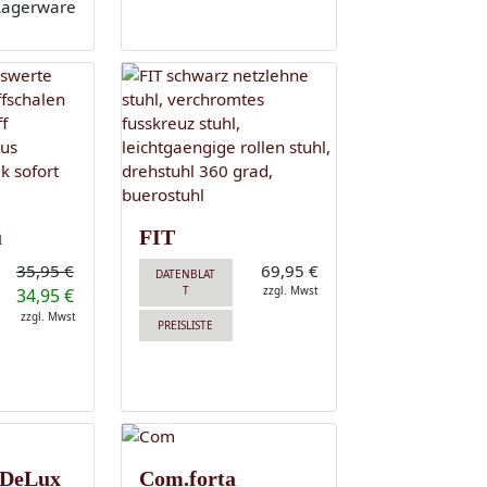
u
FIT
35,95 €
69,95 €
DATENBLAT
T
zzgl. Mwst
34,95 €
zzgl. Mwst
PREISLISTE
 DeLux
Com.forta