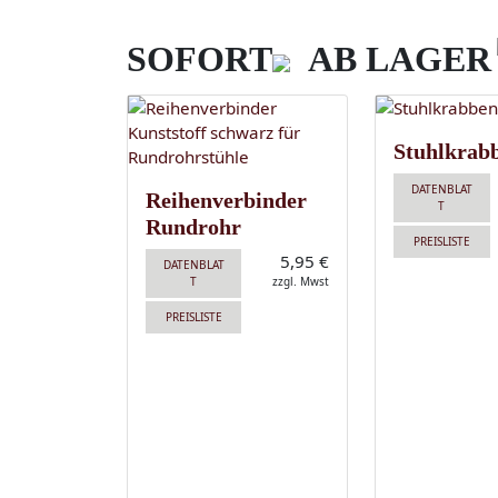
SOFORT
AB LAGER
Stuhlkrab
DATENBLAT
Reihenverbinder
T
Rundrohr
PREISLISTE
5,95 €
DATENBLAT
T
zzgl. Mwst
PREISLISTE