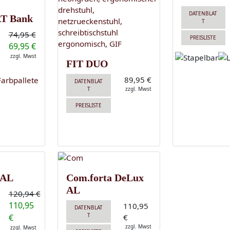
DATENBLAT
T Bank
T
74,95 €
PREISLISTE
69,95 €
zzgl. Mwst
FIT DUO
89,95 €
DATENBLAT
T
zzgl. Mwst
PREISLISTE
 AL
Com.forta DeLux
AL
120,94 €
110,95
110,95
DATENBLAT
T
€
€
zzgl. Mwst
zzgl. Mwst