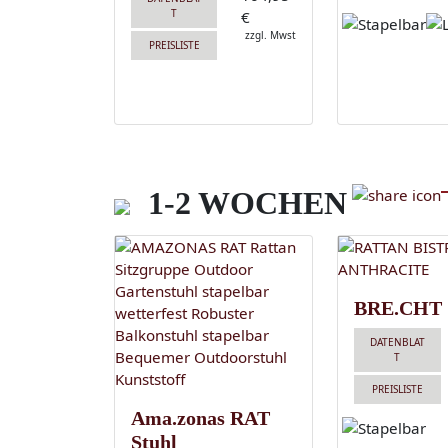
T
€
zzgl. Mwst
PREISLISTE
1-2 WOCHEN
BRE.CHT
DATENBLAT
T
PREISLISTE
Ama.zonas RAT
Stuhl