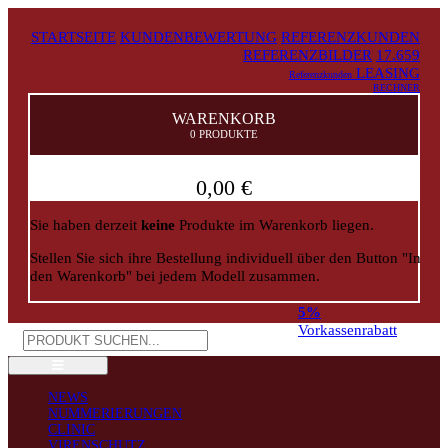
STARTSEITE
KUNDENBEWERTUNG
REFERENZKUNDEN
REFERENZBILDER
17.659
LEASING
Referenzkunden
RECHNER
WARENKORB
0 PRODUKTE
0,00 €
Sie haben derzeit
keine
Produkte im Warenkorb liegen.
Stellen Sie sich ihre Bestellung individuell über den Button "In
den Warenkorb" bei jedem Modell zusammen.
5%
Vorkassenrabatt
NEWS
NUMMERIERUNGEN
CLINIC
VIRENSCHUTZ