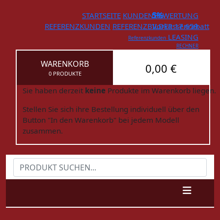
STARTSEITE
KUNDENBEWERTUNG
5%
REFERENZKUNDEN
REFERENZBILDER
Vorkassenrabatt
17.659
LEASING
Referenzkunden
RECHNER
WARENKORB
0,00 €
0 PRODUKTE
Sie haben derzeit
keine
Produkte im Warenkorb liegen.
Stellen Sie sich ihre Bestellung individuell über den
Button "In den Warenkorb" bei jedem Modell
zusammen.