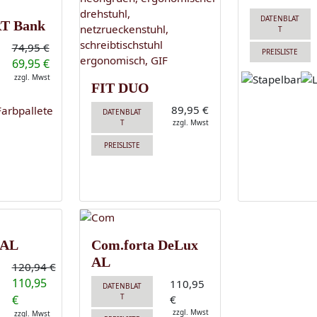
DATENBLAT
T Bank
T
74,95 €
PREISLISTE
69,95 €
zzgl. Mwst
FIT DUO
89,95 €
DATENBLAT
T
zzgl. Mwst
PREISLISTE
 AL
Com.forta DeLux
AL
120,94 €
110,95
110,95
DATENBLAT
T
€
€
zzgl. Mwst
zzgl. Mwst