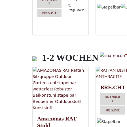
T
€
zzgl. Mwst
PREISLISTE
1-2 WOCHEN
BRE.CHT
DATENBLAT
T
PREISLISTE
Ama.zonas RAT
Stuhl