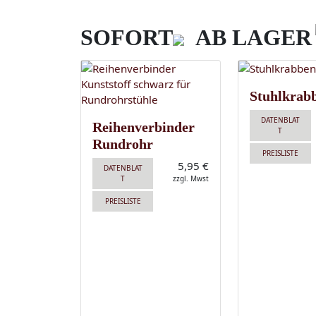
SOFORT
AB LAGER
Stuhlkrab
DATENBLAT
Reihenverbinder
T
Rundrohr
PREISLISTE
5,95 €
DATENBLAT
T
zzgl. Mwst
PREISLISTE