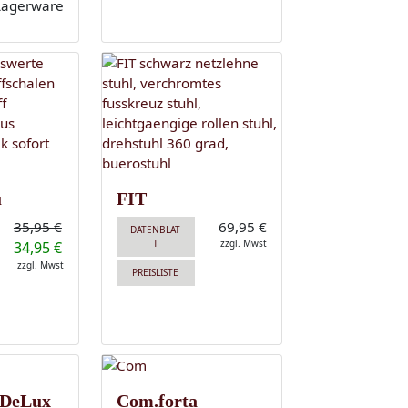
u
FIT
35,95 €
69,95 €
DATENBLAT
T
zzgl. Mwst
34,95 €
zzgl. Mwst
PREISLISTE
 DeLux
Com.forta