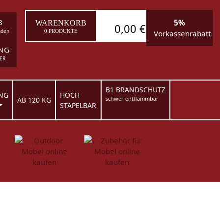
8
5%
WARENKORB
0,00 €
nden
0 PRODUKTE
Vorkassenrabatt
ING
ER
B1 BRANDSCHUTZ
NG
HOCH
schwer entflammbar
AB 120 KG
STAPELBAR