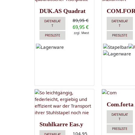
DUK.AS Quadrat
COM.FOR
89,95 €
DATENBLAT
DATENBLAT
T
T
69,95 €
zzgl. Mwst
PREISLISTE
PREISLISTE
Com.forta
DATENBLAT
T
Stuhlkarre Eas.y
PREISLISTE
104,95
DATENBLAT