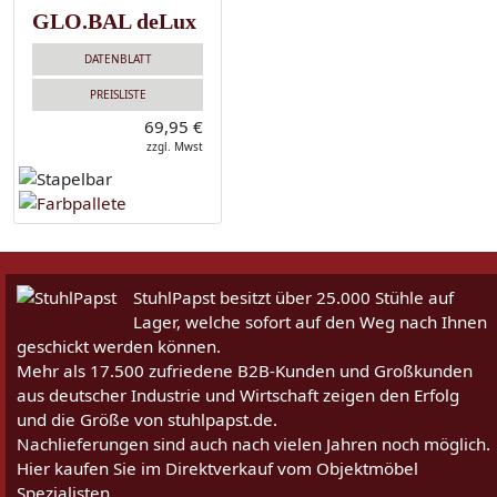
GLO.BAL deLux
DATENBLATT
PREISLISTE
69,95 €
zzgl. Mwst
StuhlPapst besitzt über 25.000 Stühle auf
Lager, welche sofort auf den Weg nach Ihnen
geschickt werden können.
Mehr als 17.500 zufriedene B2B-Kunden und Großkunden
aus deutscher Industrie und Wirtschaft zeigen den Erfolg
und die Größe von stuhlpapst.de.
Nachlieferungen sind auch nach vielen Jahren noch möglich.
Hier kaufen Sie im Direktverkauf vom Objektmöbel
Spezialisten.