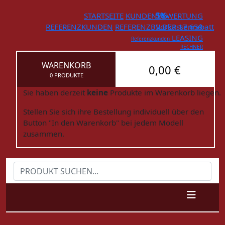
STARTSEITE
KUNDENBEWERTUNG
5%
REFERENZKUNDEN
REFERENZBILDER
Vorkassenrabatt
17.659
LEASING
Referenzkunden
RECHNER
WARENKORB
0,00 €
0 PRODUKTE
Sie haben derzeit
keine
Produkte im Warenkorb liegen.
Stellen Sie sich ihre Bestellung individuell über den
Button "In den Warenkorb" bei jedem Modell
zusammen.