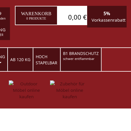
9
5%
WARENKORB
0,00 €
nden
0 PRODUKTE
Vorkassenrabatt
ING
ER
B1 BRANDSCHUTZ
NG
HOCH
schwer entflammbar
AB 120 KG
STAPELBAR