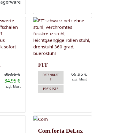
u
FIT
35,95 €
69,95 €
DATENBLAT
T
zzgl. Mwst
34,95 €
zzgl. Mwst
PREISLISTE
Com.forta DeLux