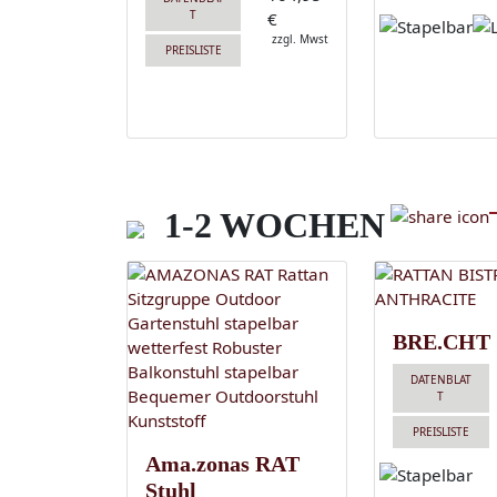
T
€
zzgl. Mwst
PREISLISTE
1-2 WOCHEN
BRE.CHT
DATENBLAT
T
PREISLISTE
Ama.zonas RAT
Stuhl