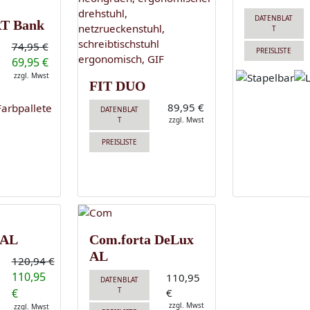
DATENBLAT
T Bank
T
74,95 €
PREISLISTE
69,95 €
zzgl. Mwst
FIT DUO
89,95 €
DATENBLAT
T
zzgl. Mwst
PREISLISTE
 AL
Com.forta DeLux
AL
120,94 €
110,95
110,95
DATENBLAT
T
€
€
zzgl. Mwst
zzgl. Mwst