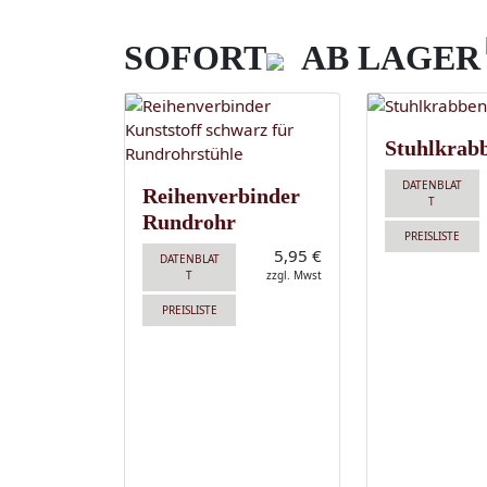
SOFORT
AB LAGER
Stuhlkrab
DATENBLAT
Reihenverbinder
T
Rundrohr
PREISLISTE
5,95 €
DATENBLAT
T
zzgl. Mwst
PREISLISTE