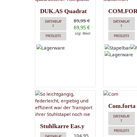
DUK.AS Quadrat
COM.FOR
89,95 €
DATENBLAT
DATENBLAT
T
T
69,95 €
zzgl. Mwst
PREISLISTE
PREISLISTE
Com.forta
DATENBLAT
T
Stuhlkarre Eas.y
PREISLISTE
104,95
DATENBLAT