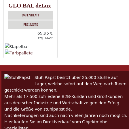
GLO.BAL deLux
DATENBLATT
PREISLISTE
69,95 €
zzgl. Mwst
StuhlPapst besitzt über 25.000 Stühle auf
Lager, welche sofort auf den Weg nach Ihnen
geschickt werden können.
Mehr als 17.500 zufriedene B2B-Kunden und Großkunden
aus deutscher Industrie und Wirtschaft zeigen den Erfolg
und die Größe von stuhlpapst.de.
Nachlieferungen sind auch nach vielen Jahren noch möglich.
Hier kaufen Sie im Direktverkauf vom Objektmöbel
Spezialisten.