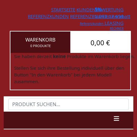
STARTSEITE
KUNDENBEWERTUNG
5%
REFERENZKUNDEN
REFERENZBILDER
Vorkassenrabatt
17.659
LEASING
Referenzkunden
RECHNER
WARENKORB
0,00 €
0 PRODUKTE
Sie haben derzeit
keine
Produkte im Warenkorb liegen.
Stellen Sie sich ihre Bestellung individuell über den
Button "In den Warenkorb" bei jedem Modell
zusammen.