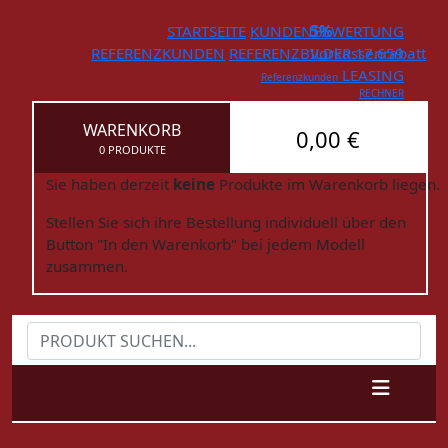
STARTSEITE
KUNDENBEWERTUNG
5%
REFERENZKUNDEN
REFERENZBILDER
Vorkassenrabatt
17.659
LEASING
Referenzkunden
RECHNER
WARENKORB
0,00 €
0 PRODUKTE
Sie haben derzeit
keine
Produkte im Warenkorb liegen.
Stellen Sie sich ihre Bestellung individuell über den
Button "In den Warenkorb" bei jedem Modell
zusammen.