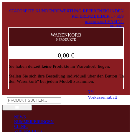
STARTSEITE
KUNDENBEWERTUNG
REFERENZKUNDEN
REFERENZBILDER
17.659
LEASING
Referenzkunden
RECHNER
WARENKORB
0 PRODUKTE
0,00 €
Sie haben derzeit
keine
Produkte im Warenkorb liegen.
Stellen Sie sich ihre Bestellung individuell über den Button "In
den Warenkorb" bei jedem Modell zusammen.
5%
Vorkassenrabatt
NEWS
NUMMERIERUNGEN
CLINIC
VIRENSCHUTZ