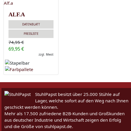
ALF.A
DATENBLATT
PREISLISTE
74,95 €
69,95 €
zzgl. Mwst
StuhlPapst besitzt über 25.000 Stühle auf
Lager, welche sofort auf den Weg nach Ihnen
geschickt werden können.
Mehr als 17.500 zufriedene B2B-Kunden und Großkunden
aus deutscher Industrie und Wirtschaft zeigen den Erfolg
und die Größe von stuhlpapst.de.