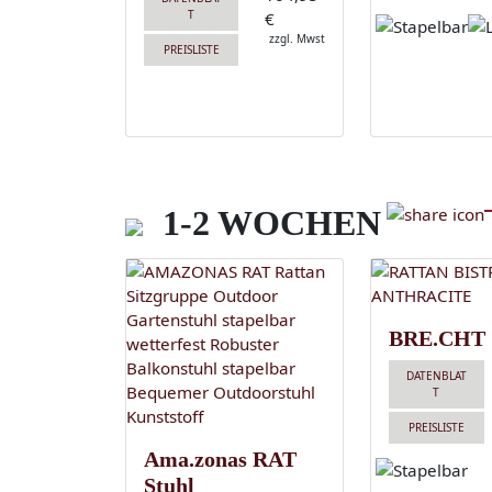
T
€
zzgl. Mwst
PREISLISTE
1-2 WOCHEN
BRE.CHT
DATENBLAT
T
PREISLISTE
Ama.zonas RAT
Stuhl