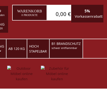
9
5%
WARENKORB
0,00 €
nden
0 PRODUKTE
Vorkassenrabatt
ING
ER
B1 BRANDSCHUTZ
NG
HOCH
schwer entflammbar
AB 120 KG
STAPELBAR