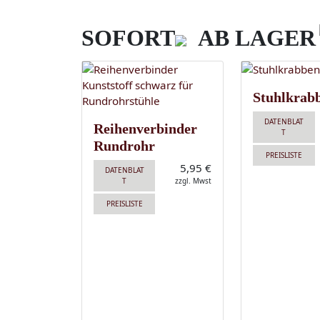
SOFORT
AB LAGER
Stuhlkrab
DATENBLAT
Reihenverbinder
T
Rundrohr
PREISLISTE
5,95 €
DATENBLAT
T
zzgl. Mwst
PREISLISTE