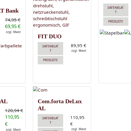
DATENBLAT
T Bank
T
74,95 €
PREISLISTE
69,95 €
zzgl. Mwst
FIT DUO
89,95 €
DATENBLAT
T
zzgl. Mwst
PREISLISTE
 AL
Com.forta DeLux
AL
120,94 €
110,95
110,95
DATENBLAT
T
€
€
zzgl. Mwst
zzgl. Mwst