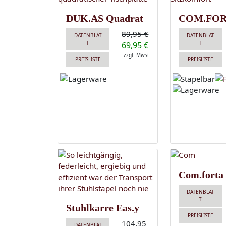
DUK.AS Quadrat
COM.FOR
89,95 €
DATENBLAT
DATENBLAT
T
T
69,95 €
zzgl. Mwst
PREISLISTE
PREISLISTE
Com.forta
DATENBLAT
T
Stuhlkarre Eas.y
PREISLISTE
104,95
DATENBLAT