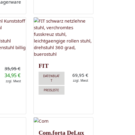
FIT
35,95 €
34,95 €
69,95 €
DATENBLAT
T
zzgl. Mwst
zzgl. Mwst
PREISLISTE
Com.forta DeLux