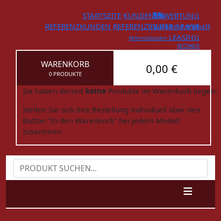
STARTSEITE
KUNDENBEWERTUNG
5%
REFERENZKUNDEN
REFERENZBILDER
Vorkassenrabatt
17.659
LEASING
Referenzkunden
RECHNER
WARENKORB
0,00 €
0 PRODUKTE
Sie haben derzeit
keine
Produkte im Warenkorb liegen.
Stellen Sie sich ihre Bestellung individuell über den
Button "In den Warenkorb" bei jedem Modell
zusammen.