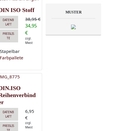
DIN ISO Stoff
MUSTER
38,95 €
DATENB
LATT
34,95
€
PREISLIS
TE
zzgl.
Mwst
DIN.ISO
Reihenverbind
er
6,95
DATENB
LATT
€
zzgl.
PREISLIS
Mwst
TE