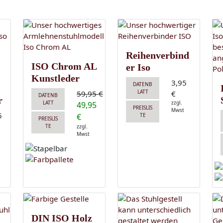
Reihenverbind
ISO Chrom AL
er Iso
Kunstleder
3,95
DATENB
LATT
59,95 €
€
DATENB
r
LATT
zzgl.
49,95
PREISLIS
Mwst
5
€
TE
PREISLIS
TE
zzgl.
Mwst
DIN ISO Holz