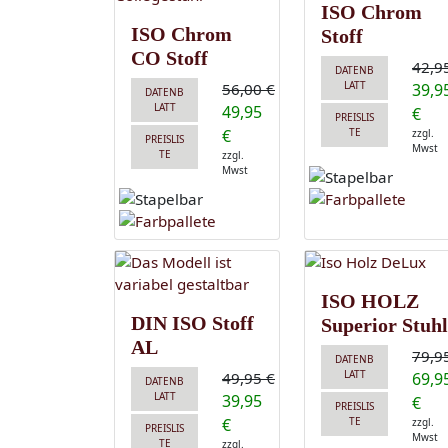
ISO Chrom
ISO Chrom
Stoff
CO Stoff
42,9
DATENB
LATT
56,00 €
39,9
DATENB
LATT
49,95
€
PREISLIS
€
TE
zzgl.
PREISLIS
Mwst
TE
zzgl.
Mwst
ISO HOLZ
DIN ISO Stoff
Superior Stuhl
AL
79,9
DATENB
LATT
49,95 €
69,9
DATENB
LATT
39,95
€
PREISLIS
€
TE
zzgl.
PREISLIS
Mwst
TE
zzgl.