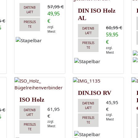
57,95 €
DATENB
DIN ISO Holz
LATT
49,95
AL
5 €
€
PREISLIS
5
TE
60,95 €
zzgl.
DATENB
Mwst
LATT
59,95
€
PREISLIS
TE
zzgl.
Mwst
DIN.ISO RV
ISO Holz
45,95
DATENB
LATT
61,95
€
5 €
DATENB
LATT
zzgl.
€
5
PREISLIS
Mwst
zzgl.
TE
PREISLIS
Mwst
TE