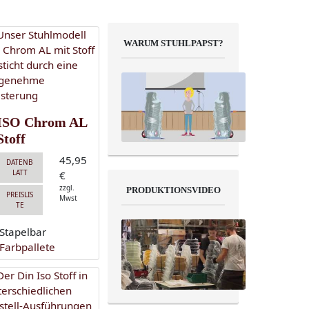
WARUM STUHLPAPST?
ISO Chrom AL
Stoff
45,95
DATENB
LATT
€
zzgl.
PRODUKTIONSVIDEO
PREISLIS
Mwst
TE