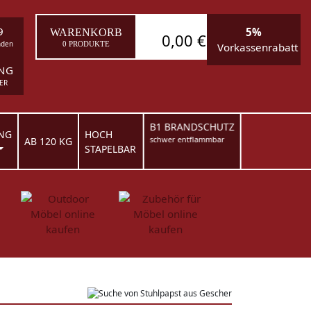
9
5%
WARENKORB
0,00 €
nden
0 PRODUKTE
Vorkassenrabatt
ING
ER
B1 BRANDSCHUTZ
NG
HOCH
schwer entflammbar
AB 120 KG
STAPELBAR