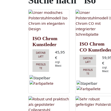
Suche nach "iso"
ISO Chrom
ISO Chrom
Kunstleder
CO Kunstlede
45,95
DATENB
LATT
€
59,9
DATENB
zzgl.
LATT
€
PREISLIS
Mwst
zzgl.
TE
PREISLIS
Mwst
TE