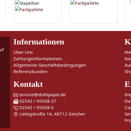
Informationen
K
uf
Über Uns
Me
Zahlungsinformationen
Ko
Allgemeine Geschäftsbedingungen
Au
Referenzkunden
Sh
Kontakt
E
service@stuhlpapst.de
Im
02542 / 95508-27
Da
02542 / 95508-0
Co
Liebigstraße 14, 48712 Gescher
Sei
Pr