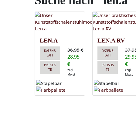
Suche nach "len.a"
LEN.A
LEN.A RV
36,95 €
37,9
DATENB
DATENB
LATT
LATT
28,95
29,9
€
€
PREISLIS
PREISLIS
TE
TE
zzgl.
zzgl.
Mwst
Mwst