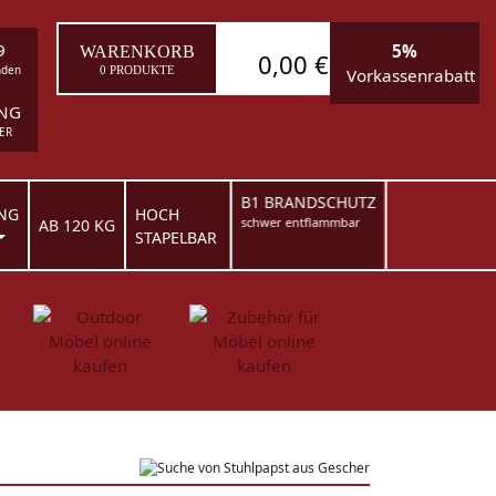
9
5%
WARENKORB
0,00 €
nden
0 PRODUKTE
Vorkassenrabatt
ING
ER
B1 BRANDSCHUTZ
NG
HOCH
schwer entflammbar
AB 120 KG
STAPELBAR