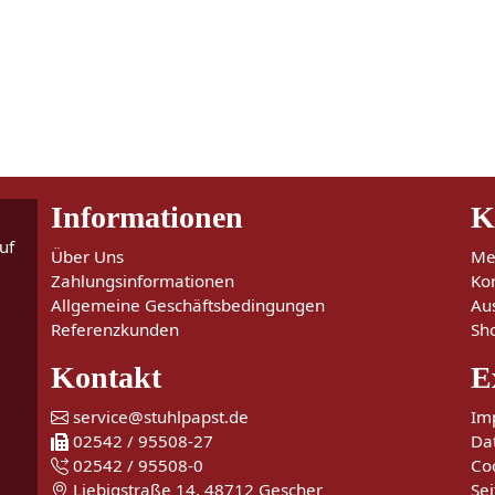
Informationen
K
uf
Über Uns
Me
Zahlungsinformationen
Ko
Allgemeine Geschäftsbedingungen
Au
Referenzkunden
Sh
Kontakt
E
service@stuhlpapst.de
Im
02542 / 95508-27
Da
02542 / 95508-0
Co
Liebigstraße 14, 48712 Gescher
Sei