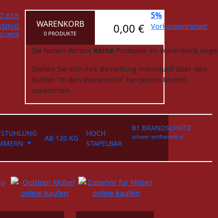
7.658
5%
WARENKORB
ASING
0,00 €
Vorkassenrabatt
0 PRODUKTE
RECHNER
Sie haben derzeit
keine
Produkte im Warenkorb liege
Stellen Sie sich ihre Bestellung individuell über den
Button "In den Warenkorb" bei jedem Modell
zusammen.
B1 BRANDSCHUTZ
ESTUHLUNG
HOCH
schwer entflammbar
AB 120 KG
UMMERN
STAPELBAR