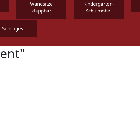
Wandsitze
Kindergarten-
klappbar
Schulmöbel
Sonstiges
dent"