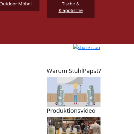
Outdoor Möbel
Tische &
Klapptische
Warum StuhlPapst?
Produktionsvideo