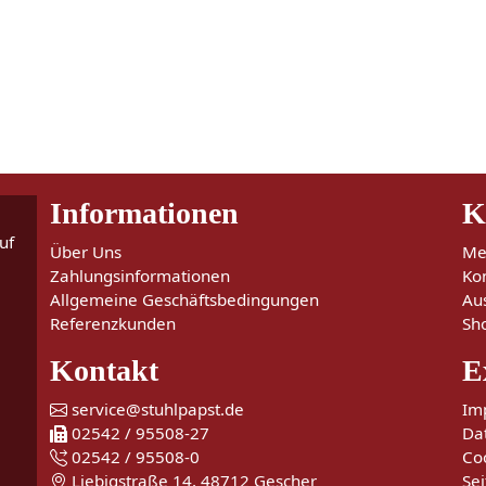
Informationen
K
uf
Über Uns
Me
Zahlungsinformationen
Ko
Allgemeine Geschäftsbedingungen
Au
Referenzkunden
Sh
Kontakt
E
service@stuhlpapst.de
Im
02542 / 95508-27
Da
02542 / 95508-0
Co
Liebigstraße 14, 48712 Gescher
Sei