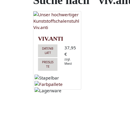
Suche nach "viv.an
VIV.ANTI
37,95
DATENB
LATT
€
zzgl.
PREISLIS
Mwst
TE