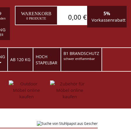
9
5%
WARENKORB
0,00 €
nden
0 PRODUKTE
Vorkassenrabatt
ING
ER
B1 BRANDSCHUTZ
NG
HOCH
schwer entflammbar
AB 120 KG
STAPELBAR