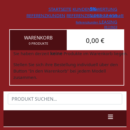
STARTSEITE
KUNDENBEWERTUNG
5%
REFERENZKUNDEN
REFERENZBILDER
Vorkassenrabatt
17.659
LEASING
Referenzkunden
RECHNER
WARENKORB
0,00 €
0 PRODUKTE
Sie haben derzeit
keine
Produkte im Warenkorb liegen.
Stellen Sie sich ihre Bestellung individuell über den
Button "In den Warenkorb" bei jedem Modell
zusammen.