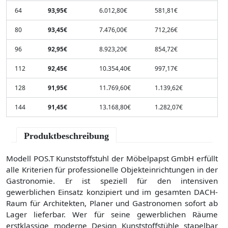
64
93,95€
6.012,80€
581,81€
80
93,45€
7.476,00€
712,26€
96
92,95€
8.923,20€
854,72€
112
92,45€
10.354,40€
997,17€
128
91,95€
11.769,60€
1.139,62€
144
91,45€
13.168,80€
1.282,07€
Produktbeschreibung
Modell POS.T Kunststoffstuhl der Möbelpapst GmbH erfüllt
alle Kriterien für professionelle Objekteinrichtungen in der
Gastronomie. Er ist speziell für den intensiven
gewerblichen Einsatz konzipiert und im gesamten DACH-
Raum für Architekten, Planer und Gastronomen sofort ab
Lager lieferbar. Wer für seine gewerblichen Räume
erstklassige moderne Design Kunststoffstühle stapelbar