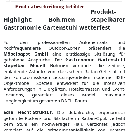
Produktbeschreibung bebildert
Produkt-
Highlight: Böh.men stapelbarer
Gastronomie Gartenstuhl wetterfest
Für den professionellen Außeneinsatz und
hochfrequentierte Outdoor-Zonen präsentiert die
Möbelpapst GmbH
eine erstklassige Sitzlösung für
gehobene Ansprüche. Der
Gastronomie Gartenstuhl
stapelbar, Modell Böhmen
verbindet die zeitlose,
einladende Ästhetik von klassischem Rattan-Geflecht mit
den kompromisslosen Leistungsvorteilen moderner B2B-
Objektmöbel. Speziell entwickelt für die intensiven
Anforderungen in Biergärten, Hotelterrassen und Event-
Locations, garantiert dieses Modell maximale
Langlebigkeit im gesamten DACH-Raum.
Edle Flecht-Struktur
: Die detailreiche, ergonomisch
geformte Rücken- und Sitzfläche in Rattan-Optik verleiht
dem Stuhl ein hochwertiges Flair, verzichtet jedoch
komplett auf die Witterungsanfälligkeit von echtem