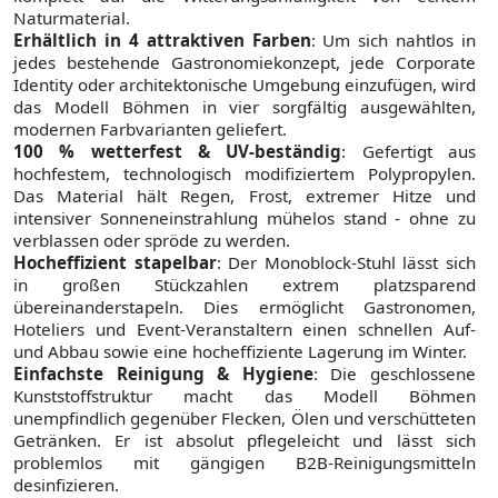
Naturmaterial.
Erhältlich in 4 attraktiven Farben
: Um sich nahtlos in
jedes bestehende Gastronomiekonzept, jede Corporate
Identity oder architektonische Umgebung einzufügen, wird
das Modell Böhmen in vier sorgfältig ausgewählten,
modernen Farbvarianten geliefert.
100 % wetterfest & UV-beständig
: Gefertigt aus
hochfestem, technologisch modifiziertem Polypropylen.
Das Material hält Regen, Frost, extremer Hitze und
intensiver Sonneneinstrahlung mühelos stand - ohne zu
verblassen oder spröde zu werden.
Hocheffizient stapelbar
: Der Monoblock-Stuhl lässt sich
in großen Stückzahlen extrem platzsparend
übereinanderstapeln. Dies ermöglicht Gastronomen,
Hoteliers und Event-Veranstaltern einen schnellen Auf-
und Abbau sowie eine hocheffiziente Lagerung im Winter.
Einfachste Reinigung & Hygiene
: Die geschlossene
Kunststoffstruktur macht das Modell Böhmen
unempfindlich gegenüber Flecken, Ölen und verschütteten
Getränken. Er ist absolut pflegeleicht und lässt sich
problemlos mit gängigen B2B-Reinigungsmitteln
desinfizieren.