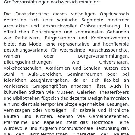
Großveranstaltungen nachweislich minimiert.
Die Einsatzbereiche dieses vielseitigen Objektsessels
erstrecken sich über sämtliche Segmente moderner
Architektur und anspruchsvoller Großraumplanung. In
öffentlichen Einrichtungen und kommunalen Gebäuden
wie Rathäusern, Bürgerämtern und Konferenzzentren
bietet das Modell eine repräsentative und hochflexible
Bestuhlungsvariante für wechselnde Ausschussberichte,
Wahlen oder Bürgerversammlungen.
Bildungseinrichtungen wie Universitäten,
Volkshochschulen, Akademien und Schulen nutzen den
Stuhl in Aula-Bereichen, Seminarräumen oder bei
feierlichen Zeugnisvergaben, da er sich flexibel an
variierende Gruppengrößen anpassen lässt. Auch in
kulturellen Stätten wie Museen, Galerien, Theaterfoyers
und Bibliotheken fügt sich das dezente Design harmonisch
ein und dient als temporäre Sitzgelegenheit bei Lesungen,
Vernissagen oder Vorträgen. Für sakrale und kirchliche
Bauten und Kirchen, ebenso wie Gemeindezentren,
Pfarrheime und Kapellen stellt das Holzmodell eine
würdevolle und zugleich hochfunktionale Bestuhlung dar,
die den architektonischen Charakter der Räume