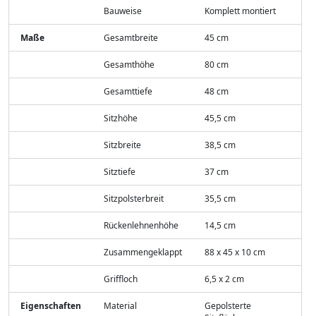
Bauweise
Komplett montiert
Maße
Gesamtbreite
45 cm
Gesamthöhe
80 cm
Gesamttiefe
48 cm
Sitzhöhe
45,5 cm
Sitzbreite
38,5 cm
Sitztiefe
37 cm
Sitzpolsterbreit
35,5 cm
Rückenlehnenhöhe
14,5 cm
Zusammengeklappt
88 x 45 x 10 cm
Griffloch
6,5 x 2 cm
Eigenschaften
Material
Gepolsterte