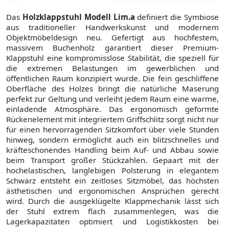
Das
Holzklappstuhl Modell Lim.a
definiert die Symbiose
aus traditioneller Handwerkskunst und modernem
Objektmöbeldesign neu. Gefertigt aus hochfestem,
massivem Buchenholz garantiert dieser Premium-
Klappstuhl eine kompromisslose Stabilität, die speziell für
die extremen Belastungen im gewerblichen und
öffentlichen Raum konzipiert wurde. Die fein geschliffene
Oberfläche des Holzes bringt die natürliche Maserung
perfekt zur Geltung und verleiht jedem Raum eine warme,
einladende Atmosphäre. Das ergonomisch geformte
Rückenelement mit integriertem Griffschlitz sorgt nicht nur
für einen hervorragenden Sitzkomfort über viele Stunden
hinweg, sondern ermöglicht auch ein blitzschnelles und
kräfteschonendes Handling beim Auf- und Abbau sowie
beim Transport großer Stückzahlen. Gepaart mit der
hochelastischen, langlebigen Polsterung in elegantem
Schwarz entsteht ein zeitloses Sitzmöbel, das höchsten
ästhetischen und ergonomischen Ansprüchen gerecht
wird. Durch die ausgeklügelte Klappmechanik lässt sich
der Stuhl extrem flach zusammenlegen, was die
Lagerkapazitäten optimiert und Logistikkosten bei