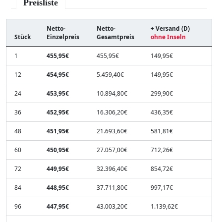
Preisliste
Netto-
Netto-
+ Versand (D)
Stück
Einzelpreis
Gesamtpreis
ohne Inseln
1
455,95€
455,95€
149,95€
12
454,95€
5.459,40€
149,95€
24
453,95€
10.894,80€
299,90€
36
452,95€
16.306,20€
436,35€
48
451,95€
21.693,60€
581,81€
60
450,95€
27.057,00€
712,26€
72
449,95€
32.396,40€
854,72€
84
448,95€
37.711,80€
997,17€
96
447,95€
43.003,20€
1.139,62€