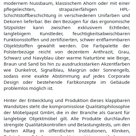
modernem Nussbaum, klassischem Ahorn oder mit einer
pflegeleichten, strapazierfähigen HPL-
Schichtstoffbeschichtung in verschiedenen Unifarben und
Dekoren lieferbar. Bei den Bezügen für das ergonomische
Sitzpolster kann zwischen exklusivem Echtleder,
langlebigem Kunstleder, feuchtigkeitsabwischbaren
Funktionsstoffen und zertifizierten, schwer entflammbaren
Objektstoffen gewählt werden. Die Farbpalette der
Polsterbezüge reicht von dezentem Anthrazit, Grau,
Schwarz und Navyblau über warme Naturtöne wie Beige,
Braun und Sand bis hin zu ausdrucksstarken Akzentfarben
wie Dunkelrot, Signalblau, Maigrün oder Sonnengelb,
sodass eine exakte Abstimmung auf jedes Corporate
Design oder bestehende Farbkonzepte im Gebäude
problemlos möglich ist.
Hinter der Entwicklung und Produktion dieses klappbaren
Wandsitzes steht die kompromisslose Qualitätsphilosophie
der Möbelpapst GmbH, die in der Branche als Garant für
langlebige Objektmöbel gilt. Alle Produkte durchlaufen
strengste Qualitätskontrollen und Belastungstests, um den
harten Alltag in öffentlichen Institutionen, Kliniken,