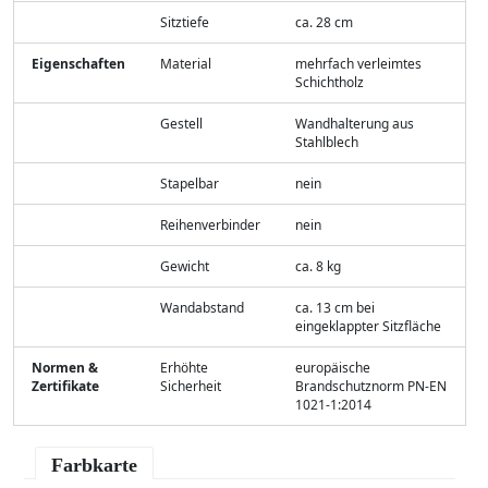
Sitztiefe
ca. 28 cm
Eigenschaften
Material
mehrfach verleimtes
Schichtholz
Gestell
Wandhalterung aus
Stahlblech
Stapelbar
nein
Reihenverbinder
nein
Gewicht
ca. 8 kg
Wandabstand
ca. 13 cm bei
eingeklappter Sitzfläche
Normen &
Erhöhte
europäische
Zertifikate
Sicherheit
Brandschutznorm PN-EN
1021-1:2014
Farbkarte