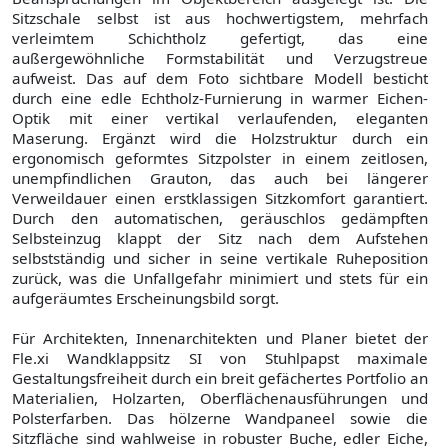
Sitzschale selbst ist aus hochwertigstem, mehrfach
verleimtem Schichtholz gefertigt, das eine
außergewöhnliche Formstabilität und Verzugstreue
aufweist. Das auf dem Foto sichtbare Modell besticht
durch eine edle Echtholz-Furnierung in warmer Eichen-
Optik mit einer vertikal verlaufenden, eleganten
Maserung. Ergänzt wird die Holzstruktur durch ein
ergonomisch geformtes Sitzpolster in einem zeitlosen,
unempfindlichen Grauton, das auch bei längerer
Verweildauer einen erstklassigen Sitzkomfort garantiert.
Durch den automatischen, geräuschlos gedämpften
Selbsteinzug klappt der Sitz nach dem Aufstehen
selbstständig und sicher in seine vertikale Ruheposition
zurück, was die Unfallgefahr minimiert und stets für ein
aufgeräumtes Erscheinungsbild sorgt.
Für Architekten, Innenarchitekten und Planer bietet der
Fle.xi Wandklappsitz SI von Stuhlpapst maximale
Gestaltungsfreiheit durch ein breit gefächertes Portfolio an
Materialien, Holzarten, Oberflächenausführungen und
Polsterfarben. Das hölzerne Wandpaneel sowie die
Sitzfläche sind wahlweise in robuster Buche, edler Eiche,