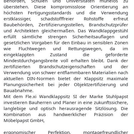
Behörden, Schulen und Universitäten mühelos zu
überstehen. Diese kompromisslose Orientierung an
höchsten Fertigungsstandards und die Verwendung
erstklassiger, schadstofffreier Rohstoffe erfreut
Baubehörden, Zertifizierungsstellen, Brandschutzprüfer
und Architekten gleichermaßen. Das Wandklappgestühl
erfüllt sämtliche strengen Sicherheitsauflagen und
gesetzlichen Vorgaben für den Einbau in sensiblen Zonen
wie Fluchtwegen und Rettungswegen, da im
eingeklappten Zustand die geforderte
Mindestdurchgangsbreite voll erhalten bleibt. Dank der
zertifizierten Brandschutzeigenschaften und der
Verwendung von schwer entflammbaren Materialien nach
aktuellen DIN-Normen bietet der Klappsitz maximale
Planungssicherheit bei jeder Objektzertifizierung und
Bauabnahme.
Mit dem Fle.xi Wandklappsitz SI der Marke Stuhlpapst
investieren Bauherren und Planer in eine zukunftssichere,
langlebige und optisch herausragende Sitzlösung. Die
Kombination aus handwerklicher Präzision der
Möbelpapst GmbH,
ergonomischer Perfektion, montagefreundlicher