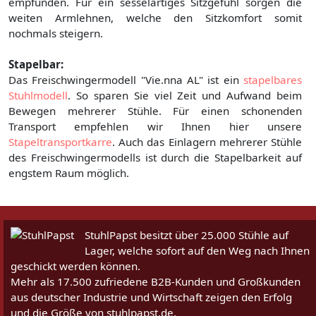
empfunden. Für ein sesselartiges Sitzgefühl sorgen die
weiten Armlehnen, welche den Sitzkomfort somit
nochmals steigern.
Stapelbar:
Das Freischwingermodell "Vie.nna AL" ist ein
stapelbares
Stuhlmodell
. So sparen Sie viel Zeit und Aufwand beim
Bewegen mehrerer Stühle. Für einen schonenden
Transport empfehlen wir Ihnen hier unsere
Stapeltransportkarre
. Auch das Einlagern mehrerer Stühle
des Freischwingermodells ist durch die Stapelbarkeit auf
engstem Raum möglich.
StuhlPapst besitzt über 25.000 Stühle auf
Lager, welche sofort auf den Weg nach Ihnen
geschickt werden können.
Mehr als 17.500 zufriedene B2B-Kunden und Großkunden
aus deutscher Industrie und Wirtschaft zeigen den Erfolg
und die Größe von stuhlpapst.de.