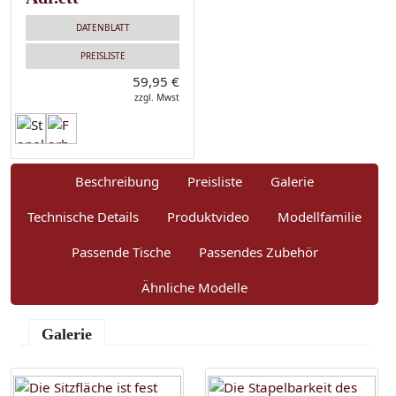
DATENBLATT
PREISLISTE
59,95 €
zzgl. Mwst
Beschreibung
Preisliste
Galerie
Technische Details
Produktvideo
Modellfamilie
Passende Tische
Passendes Zubehör
Ähnliche Modelle
Galerie