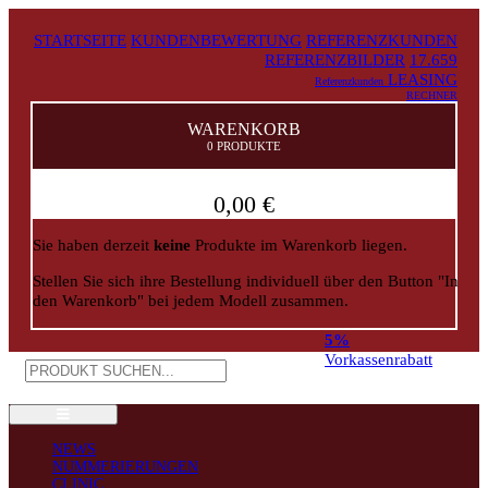
STARTSEITE
KUNDENBEWERTUNG
REFERENZKUNDEN
REFERENZBILDER
17.659
LEASING
Referenzkunden
RECHNER
WARENKORB
0 PRODUKTE
0,00 €
Sie haben derzeit
keine
Produkte im Warenkorb liegen.
Stellen Sie sich ihre Bestellung individuell über den Button "In
den Warenkorb" bei jedem Modell zusammen.
5%
Vorkassenrabatt
NEWS
NUMMERIERUNGEN
CLINIC