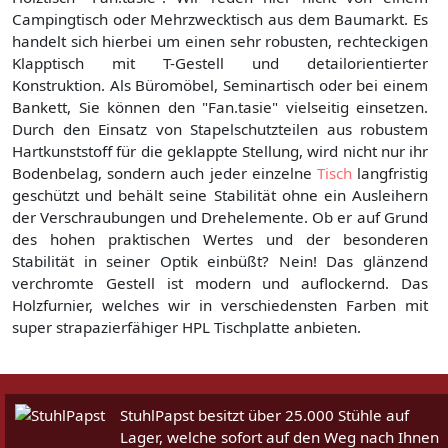
Campingtisch oder Mehrzwecktisch aus dem Baumarkt. Es
handelt sich hierbei um einen sehr robusten, rechteckigen
Klapptisch mit T-Gestell und detailorientierter
Konstruktion. Als Büromöbel, Seminartisch oder bei einem
Bankett, Sie können den "Fan.tasie" vielseitig einsetzen.
Durch den Einsatz von Stapelschutzteilen aus robustem
Hartkunststoff für die geklappte Stellung, wird nicht nur ihr
Bodenbelag, sondern auch jeder einzelne
Tisch
langfristig
geschützt und behält seine Stabilität ohne ein Ausleihern
der Verschraubungen und Drehelemente. Ob er auf Grund
des hohen praktischen Wertes und der besonderen
Stabilität in seiner Optik einbüßt? Nein! Das glänzend
verchromte Gestell ist modern und auflockernd. Das
Holzfurnier, welches wir in verschiedensten Farben mit
super strapazierfähiger HPL Tischplatte anbieten.
StuhlPapst besitzt über 25.000 Stühle auf
Lager, welche sofort auf den Weg nach Ihnen