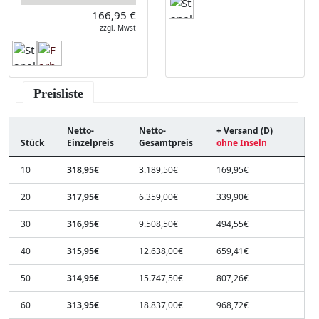
166,95 €
zzgl. Mwst
Preisliste
Netto-
Netto-
+ Versand (D)
Stück
Einzelpreis
Gesamtpreis
ohne Inseln
10
318,95€
3.189,50€
169,95€
20
317,95€
6.359,00€
339,90€
30
316,95€
9.508,50€
494,55€
40
315,95€
12.638,00€
659,41€
50
314,95€
15.747,50€
807,26€
60
313,95€
18.837,00€
968,72€