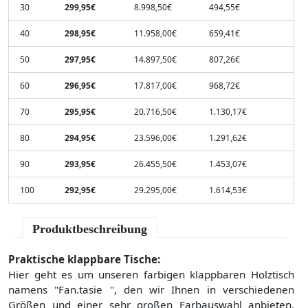
30
299,95€
8.998,50€
494,55€
40
298,95€
11.958,00€
659,41€
50
297,95€
14.897,50€
807,26€
60
296,95€
17.817,00€
968,72€
70
295,95€
20.716,50€
1.130,17€
80
294,95€
23.596,00€
1.291,62€
90
293,95€
26.455,50€
1.453,07€
100
292,95€
29.295,00€
1.614,53€
Produktbeschreibung
Praktische klappbare Tische:
Hier geht es um unseren farbigen klappbaren Holztisch
namens "Fan.tasie ", den wir Ihnen in verschiedenen
Größen und einer sehr großen Farbauswahl anbieten.