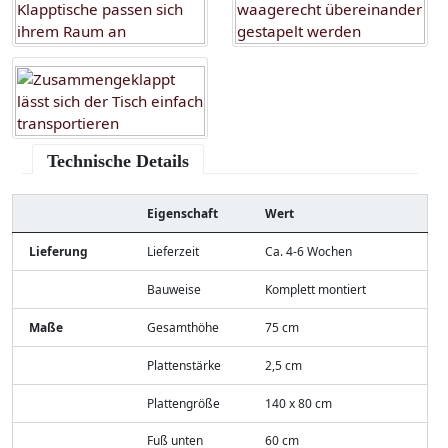
Technische Details
Eigenschaft
Wert
Lieferung
Lieferzeit
Ca. 4-6 Wochen
Bauweise
Komplett montiert
Maße
Gesamthöhe
75 cm
Plattenstärke
2,5 cm
Plattengröße
140 x 80 cm
Fuß unten
60 cm